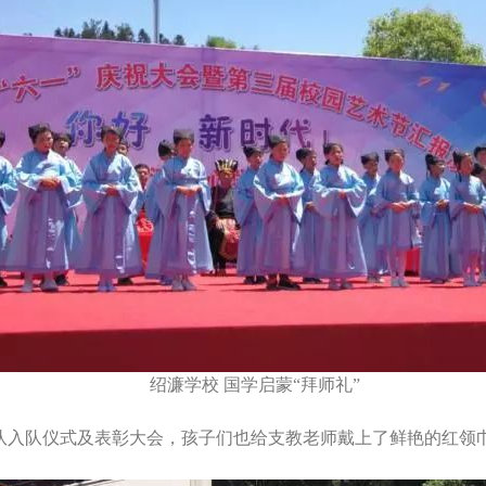
绍濂学校 国学启蒙“拜师礼”
入队仪式及表彰大会，孩子们也给支教老师戴上了鲜艳的红领