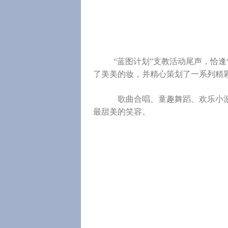
“蓝图计划”支教活动尾声，恰逢
了美美的妆，并精心策划了一系列精
歌曲合唱、童趣舞蹈、欢乐小游
最甜美的笑容。