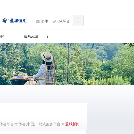
蓝城恒汇
邮件
OA平台
采购
联系蓝城
体会平台-华体会(中国)一站式服务平台,
>
蓝城新闻