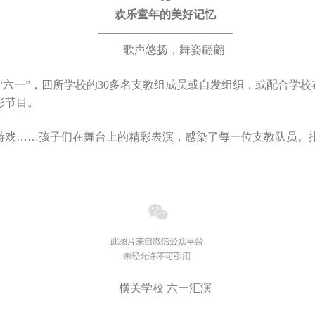
欢乐童年的美好记忆
————————————
歌声悠扬，舞姿翩翩
“六一”，四所学校的30多名支教组成员或自发组织，或配合学
彩节目。
戏……孩子们在舞台上的精彩表演，感染了每一位支教队员。排
横关学校 六一汇演