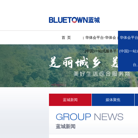
首 页
华体会平台-华体会
华体会平台
(中国)一站式服务平
(中国)一
台,
台,
蓝城新闻
媒体聚焦
蓝城新闻