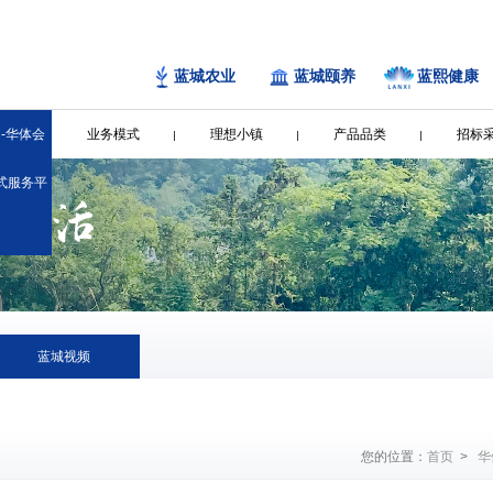
蓝城农业
蓝城颐养
蓝熙健康
-华体会
业务模式
理想小镇
产品品类
招标
站式服务平
蓝城视频
您的位置：
首页
>
华