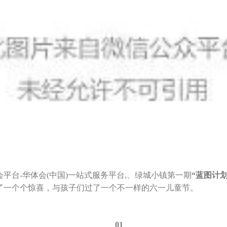
台-华体会(中国)一站式服务平台,、绿城小镇第一期
“蓝图计
了一个个惊喜，与孩子们过了一个不一样的六一儿童节。
01