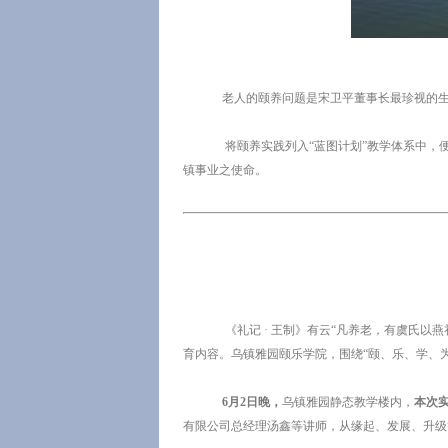
老人的颐养问题是宋卫平董事长最珍视的生
将颐养实践列入“蓝图计划”教学体系中，便
镇事业之使命。
《礼记 · 王制》有云“凡养老，有虞氏以
育内容。乌镇雅园颐乐学院，围绕“颐、乐、学、
6月2日晚，
乌镇雅园静态教学楼内，
本次
有限公司总经理汤鑫等讲师，从缘起、发展、升级