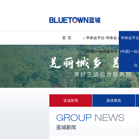
首 页
华体会平台-华体会
华体会平台
(中国)一站式服务平
(中国)一
台,
台,
蓝城新闻
媒体聚焦
蓝城新闻