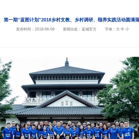
​第一期“蓝图计划”2018乡村支教、乡村调研、颐养实践活动圆满
发布时间：2018-06-09
新闻出处：蓝城官方
字体：
大
中
小