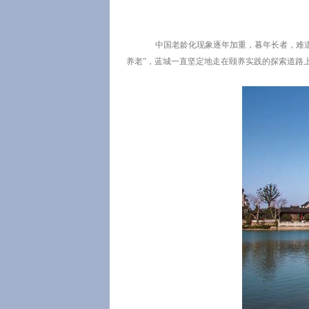
中国老龄化现象逐年加重，暮年长者，难道一
养老”，蓝城一直坚定地走在颐养实践的探索道路