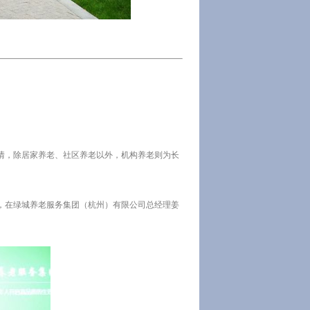
情，除居家养老、社区养老以外，机构养老则为长
，在绿城养老服务集团（杭州）有限公司总经理姜