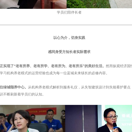
学员们陪伴长者
以心为介，切身实践
感同身受方知长者实际需求
真正实现了“老有所养、老有所学、老有所为、老有所乐”的美好生活。
然而纵观经济国
学习机构养老模式的运营经验也成为每一位蓝城未来镇长的必修内容。
前往绿城颐养中心。
从机构养老模式解析到服务礼仪，从失智建筑设计到失能看护要点
识不断刷新着学员们的认知。