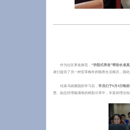
作为社区养老典范，
“学院式养老”帮助长者
者们提供了另一种安享晚年的颐养生活模式，因此
结束乌镇雅园的学习后，
学员们于6月4日晚
慧、副总经理杨满珠的精彩分享中，丰富的理论知