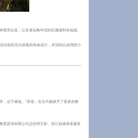
神需求出发，让长者在晚年找到归属感和幸福感。
活内容的充分探索和有效设计，并深刻认知理想小
于学，达于诸侯。”养老，在古代被赋予了更多的教
教育咨询有限公司总经理王昕、浙江柏康养老服务