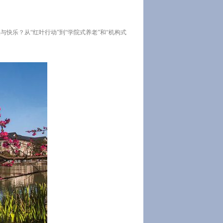
乐？从“红叶行动”到“学院式养老”和“机构式