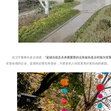
宋卫平董事长多次强调：
“蓝城当前及未来最重要的业务板块是乡村振兴背
史使命感的企业，蓝城有必要也有使命，为更多的人创造更美好更自由的家园。