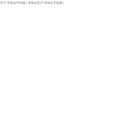
开户-华体会手机版
|
华体会开户-华体会手机版
|