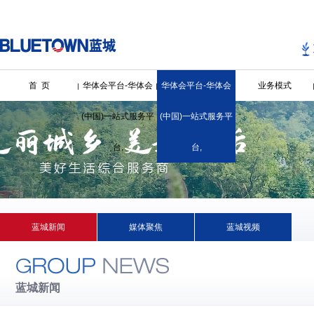
首 页
华体会平台-华体会
华体会平台-华体会
业务模式
(中国)一站式服务平
(中国)一站式服务平
台,
台,
蓝城新闻
媒体聚焦
蓝城视频
蓝城新闻