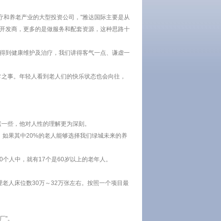
疗和养老产业的大型投资公司，"雅达国际主要是从
个开发商，更多的是做服务和配套资源，这种思路十
和得到健康维护及治疗，我们讲得客气一点、谦虚一
常之事。年轻人看到老人们的快乐状态也会向往，
素一些，他对人性的理解更为深刻。
万，如果其中20%的老人能够选择我们绿城未来的养
00个人中，就有17个是60岁以上的老年人。
理老人床位数30万～32万张左右。按照一个项目最
厂"。