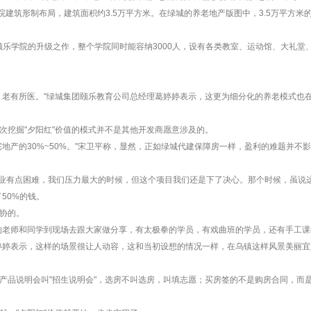
院建筑形制布局，建筑面积约3.5万平方米。在绿城的养老地产版图中，3.5万平方米
颐乐学院的升级之作，整个学院同时能容纳3000人，设有各类教室、运动馆、大礼堂
，老有所医。"绿城集团颐乐教育公司总经理葛婷婷表示，这更为细分化的养老模式也
次挖掘"夕阳红"价值的模式并不是其他开发商愿意涉及的。
地产的30%~50%。"宋卫平称，显然，正如绿城代建保障房一样，盈利的难题并不影
是企业有点困难，我们压力最大的时候，但这个项目我们还是下了决心。那个时候，虽说这
50%的钱。
协的。
的老师和同学到现场去跟大家做分享，有太极拳的学员，有戏曲班的学员，还有手工
婷婷表示，这样的场景很让人动容，这和当初设想的情况一样，在乌镇这样风景美丽
产品说明会叫"招生说明会"，选房不叫选房，叫填志愿；买房签的不是购房合同，而