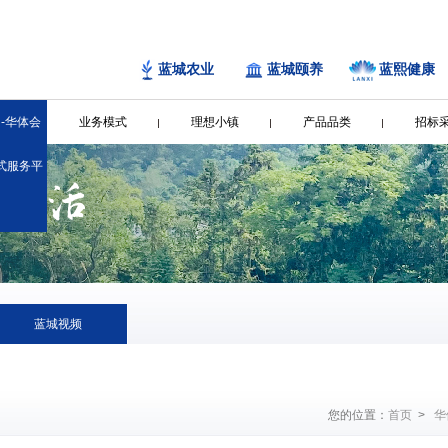
蓝城农业
蓝城颐养
蓝熙健康
-华体会
业务模式
理想小镇
产品品类
招标
站式服务平
蓝城视频
您的位置：
首页
>
华