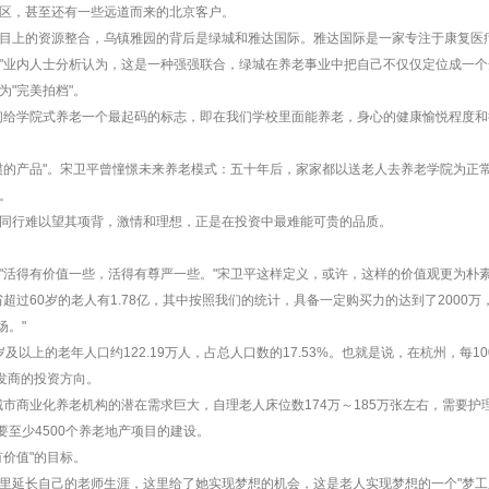
区，甚至还有一些远道而来的北京客户。
目上的资源整合，乌镇雅园的背后是绿城和雅达国际。雅达国际是一家专注于康复医
"业内人士分析认为，这是一种强强联合，绿城在养老事业中把自己不仅仅定位成一
"完美拍档"。
们给学院式养老一个最起码的标志，即在我们学校里面能养老，身心的健康愉悦程度
惯的产品"。宋卫平曾憧憬未来养老模式：五十年后，家家都以送老人去养老学院为正
。
同行难以望其项背，激情和理想，正是在投资中最难能可贵的品质。
"活得有价值一些，活得有尊严一些。"宋卫平这样定义，或许，这样的价值观更为朴
超过60岁的老人有1.78亿，其中按照我们的统计，具备一定购买力的达到了2000
场。"
岁及以上的老年人口约122.19万人，占总人口数的17.53%。也就是说，在杭州，每1
发商的投资方向。
城市商业化养老机构的潜在需求巨大，自理老人床位数174万～185万张左右，需要护
要至少4500个养老地产项目的建设。
价值"的目标。
里延长自己的老师生涯，这里给了她实现梦想的机会，这是老人实现梦想的一个"梦工