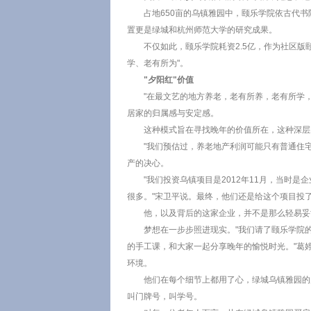
占地650亩的乌镇雅园中，颐乐学院依古代书
置更是绿城和杭州师范大学的研究成果。
不仅如此，颐乐学院耗资2.5亿，作为社区版
学、老有所为"。
"夕阳红"价值
"在最文艺的地方养老，老有所养，老有所学
居家的归属感与安定感。
这种模式旨在寻找晚年的价值所在，这种深层
"我们预估过，养老地产利润可能只有普通住宅
产的决心。
"我们投资乌镇项目是2012年11月，当时
很多。"宋卫平说。最终，他们还是给这个项目投了
他，以及背后的这家企业，并不是那么轻易妥
梦想在一步步照进现实。"我们请了颐乐学院
的手工课，和大家一起分享晚年的愉悦时光。"葛
环境。
他们在每个细节上都用了心，绿城乌镇雅园的
叫门牌号，叫学号。