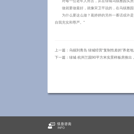
对每一位老年人而言，从在绿城乌镇雅园买房
做就要做最好，就像宋卫平说的，在乌镇雅园
为什么要这么做？葛婷婷的另外一番话或许是
自我充实和尊严。"
上一篇：
乌镇到青岛 绿城经营“复制性差的”养老地
下一篇：
绿城·杭州兰园90平方米实景样板房推