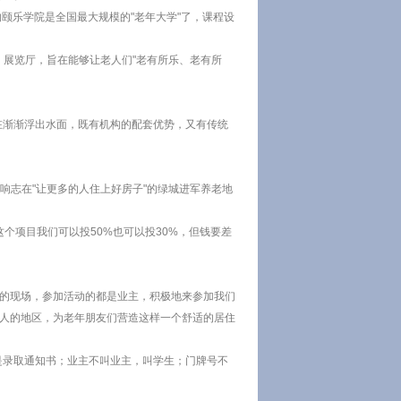
的颐乐学院是全国最大规模的"老年大学"了，课程设
、展览厅，旨在能够让老人们"老有所乐、老有所
在渐渐浮出水面，既有机构的配套优势，又有传统
响志在"让更多的人住上好房子"的绿城进军养老地
个项目我们可以投50%也可以投30%，但钱要差
课的现场，参加活动的都是业主，积极地来参加我们
宜人的地区，为老年朋友们营造这样一个舒适的居住
是录取通知书；业主不叫业主，叫学生；门牌号不