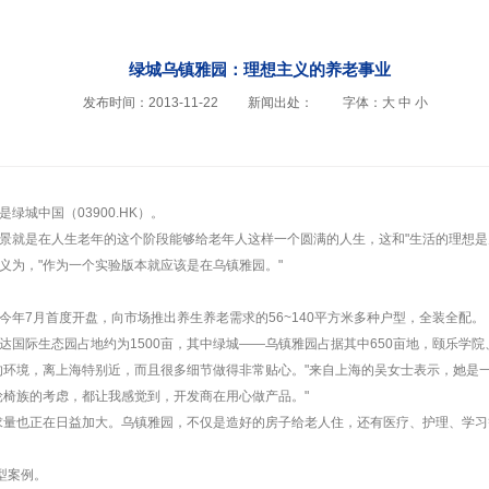
绿城乌镇雅园：理想主义的养老事业
发布时间：2013-11-22
新闻出处：
字体：
大
中
小
城中国（03900.HK）。
景就是在人生老年的这个阶段能够给老年人这样一个圆满的人生，这和"生活的理想是
义为，"作为一个实验版本就应该是在乌镇雅园。"
年7月首度开盘，向市场推出养生养老需求的56~140平方米多种户型，全装全配。
达国际生态园占地约为1500亩，其中绿城——乌镇雅园占据其中650亩地，颐乐学
的环境，离上海特别近，而且很多细节做得非常贴心。"来自上海的吴女士表示，她是
轮椅族的考虑，都让我感觉到，开发商在用心做产品。"
求量也正在日益加大。乌镇雅园，不仅是造好的房子给老人住，还有医疗、护理、学习
型案例。