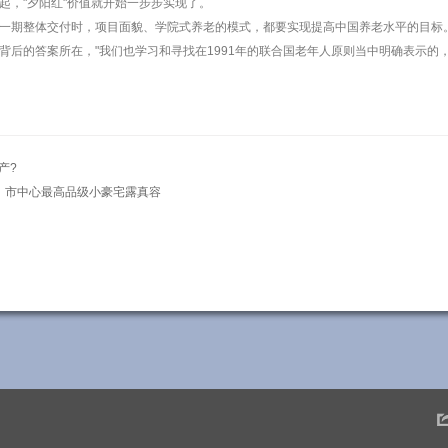
起，"夕阳红"价值就开始一步步实现了。
一期整体交付时，项目面貌、学院式养老的模式，都要实现提高中国养老水平的目标
背后的答案所在，"我们也学习和寻找在1991年的联合国老年人原则当中明确表示的
产?
出，市中心最高品级小豪宅露真容