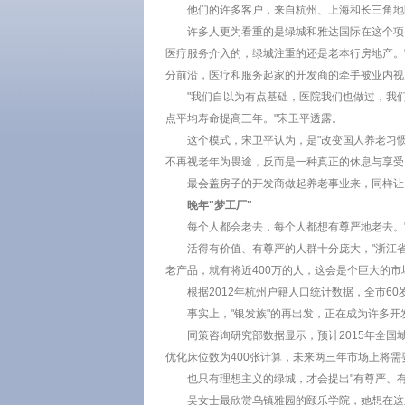
他们的许多客户，来自杭州、上海和长三角地
许多人更为看重的是绿城和雅达国际在这个项
医疗服务介入的，绿城注重的还是老本行房地产。
分前沿，医疗和服务起家的开发商的牵手被业内视为
"我们自以为有点基础，医院我们也做过，我
点平均寿命提高三年。"宋卫平透露。
这个模式，宋卫平认为，是"改变国人养老习
不再视老年为畏途，反而是一种真正的休息与享受
最会盖房子的开发商做起养老事业来，同样让
晚年"梦工厂"
每个人都会老去，每个人都想有尊严地老去。
活得有价值、有尊严的人群十分庞大，"浙江省
老产品，就有将近400万的人，这会是个巨大的市
根据2012年杭州户籍人口统计数据，全市60
事实上，"银发族"的再出发，正在成为许多开
同策咨询研究部数据显示，预计2015年全国
优化床位数为400张计算，未来两三年市场上将需
也只有理想主义的绿城，才会提出"有尊严、有
吴女士最欣赏乌镇雅园的颐乐学院，她想在这