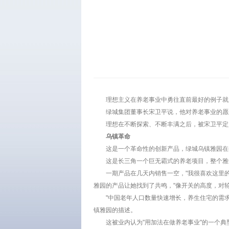
理想主义在养老事业中勇往直前最好的例子就是绿
绿城集团董事长宋卫平说，他对养老事业的愿
理想在不断探索、不断丰满之后，被宋卫平定
乌镇革命
这是一个革命性的创新产品，绿城乌镇雅园在今
这是长三角一个巨无霸式的养老项目，整个雅
一期产品在几天内销售一空，"我很喜欢这里
雅园的产品让她找到了共鸣，"像开关的高度，对
"中国老年人口数量快速增长，养生住宅的需
镇雅园的描述。
这被业内认为"用加法在做养老事业"的一个典