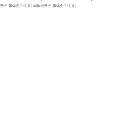
开户-华体会手机版
|
华体会开户-华体会手机版
|